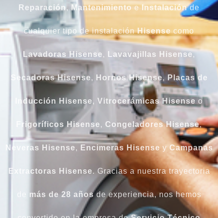
Reparación
,
Mantenimiento
e
Instalación
de
cualquier tipo de instalación
Hisense
como
Lavadoras Hisense
,
Lavavajillas Hisense
,
Secadoras Hisense
,
Hornos Hisense
,
Placas de
Inducción Hisense
,
Vitrocerámicas Hisense
o
Frigoríficos Hisense
,
Congeladores Hisense
,
Neveras Hisense
,
Encimeras Hisense
y
Campanas
Extractoras Hisense
. Gracias a nuestra trayectoria
de
más de 28 años
de experiencia, nos hemos
convertido en la empresa de
Servicio Técnico