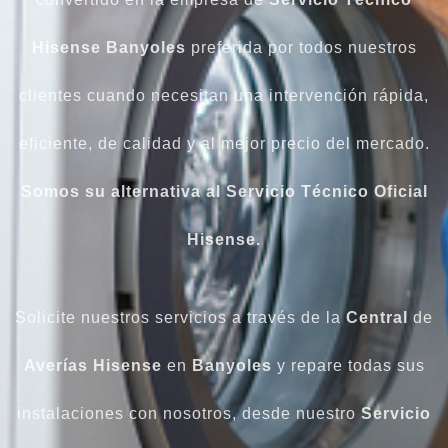
Hisense Banyoles
preferida por todos nuestros
clientes cuando necesitan una intervención rápida,
eficiente, de calidad y al mejor precio del mercado.
Somos su alternativa al Servicio Técnico Oficial
Hisense.
Solicite nuestros servicios a través de la
Central
de
Averías Hisense
en
Banyoles
y repare todas sus
instalaciones con nosotros, desde nuestro
Servicio